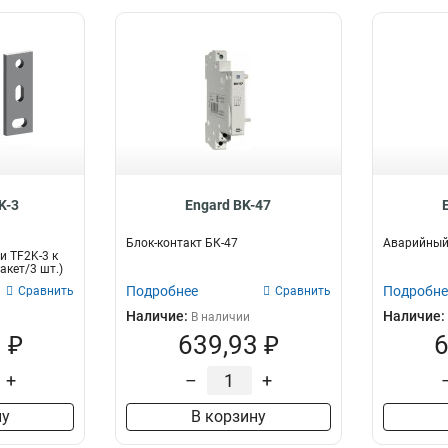
K-3
Engard BK-47
Блок-контакт БК-47
Аварийный 
и TF2K-3 к
пакет/3 шт.)
Подробнее
Подробне
Сравнить
Сравнить
Наличие:
Наличие:
В наличии
 ₽
639,93 ₽
6
+
–
+
ну
В корзину