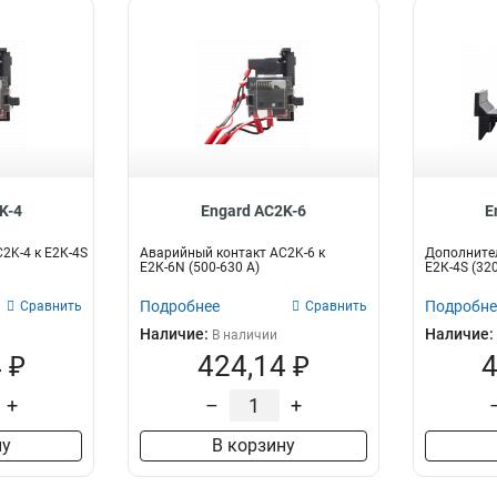
K-4
Engard AC2K-6
E
2K-4 к Е2К-4S
Аварийный контакт AC2K-6 к
Дополнител
Е2К-6N (500-630 А)
Е2К-4S (320
Подробнее
Подробне
Сравнить
Сравнить
Наличие:
Наличие:
В наличии
 ₽
424,14 ₽
4
+
–
+
ну
В корзину