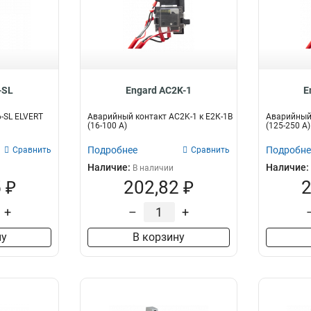
-SL
Engard AC2K-1
E
-SL ELVERT
Аварийный контакт AC2K-1 к Е2К-1В
Аварийный 
(16-100 А)
(125-250 А)
Подробнее
Подробне
Сравнить
Сравнить
Наличие:
Наличие:
В наличии
 ₽
202,82 ₽
2
+
–
+
ну
В корзину