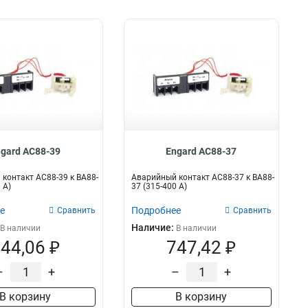
gard AC88-39
Engard AC88-37
контакт AC88-39 к ВА88-
Аварийный контакт AC88-37 к ВА88-
 А)
37 (315-400 А)
е
Подробнее
Сравнить
Сравнить
Наличие:
В наличии
В наличии
44,06 ₽
747,42 ₽
–
+
–
+
В корзину
В корзину