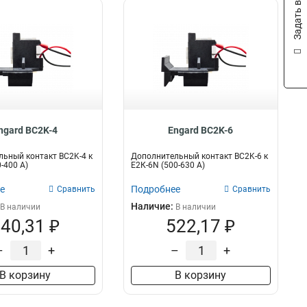
Задать вопрос
ngard ВC2K-4
Engard ВC2K-6
ьный контакт BC2K-4 к
Дополнительный контакт BC2K-6 к
-400 А)
Е2К-6N (500-630 А)
е
Подробнее
Сравнить
Сравнить
Наличие:
В наличии
В наличии
40,31 ₽
522,17 ₽
–
+
–
+
В корзину
В корзину