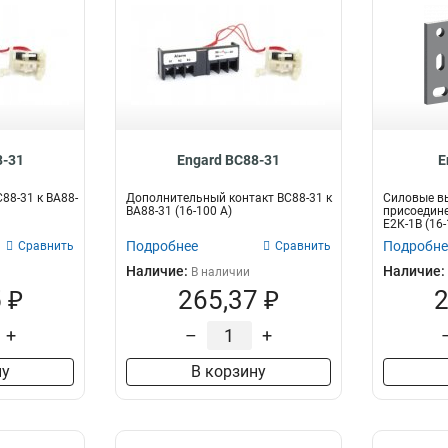
8-31
Engard BC88-31
E
88-31 к ВА88-
Дополнительный контакт BC88-31 к
Силовые в
ВА88-31 (16-100 А)
присоедине
Е2К-1В (16-
Подробнее
Подробне
Сравнить
Сравнить
Наличие:
Наличие:
В наличии
 ₽
265,37 ₽
2
+
–
+
ну
В корзину