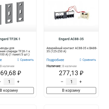
ngard TF2K-1
Engard AC88-35
ыводы для
Аварийный контакт AC88-35 к ВА88-
ния спереди TF2K-1 к
35 (125-250 А)
100 А) (1 пакет/3 шт.)
е
Подробнее
Сравнить
Сравнить
Наличие:
В наличии
В наличии
69,68 ₽
277,13 ₽
–
+
–
+
В корзину
В корзину