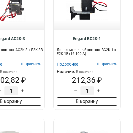
ngard AC2K-3
Engard ВC2K-1
контакт AC2K-3 к Е2К-3В
Дополнительный контакт BC2K-1 к
Е2К-1В (16-100 А)
е
Подробнее
Сравнить
Сравнить
Наличие:
В наличии
В наличии
02,82 ₽
212,36 ₽
–
+
–
+
В корзину
В корзину