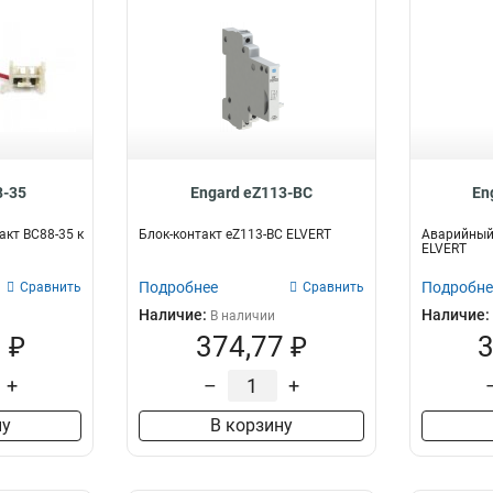
8-35
Engard eZ113-BC
En
кт BC88-35 к
Блок-контакт eZ113-BC ELVERT
Аварийный 
ELVERT
Подробнее
Подробне
Сравнить
Сравнить
Наличие:
Наличие:
В наличии
 ₽
374,77 ₽
3
+
–
+
ну
В корзину