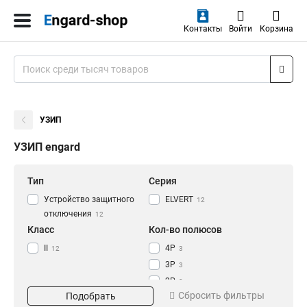
Контакты
Войти
Корзина
УЗИП
УЗИП engard
Тип
Серия
Устройство защитного
ELVERT
12
отключения
12
Класс
Кол-во полюсов
II
4P
12
3
3P
3
2P
3
Сбросить фильтры
Подобрать
1P
3