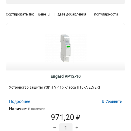
Отключающая
способность
Сортировать по:
цене
дате добавления
популярности
60kA
4
40kA
4
10kA
4
Engard VP12-10
Устройство защиты УЗИП VP 1p класса II 10kA ELVERT
Подробнее
Сравнить
Наличие:
В наличии
971,20 ₽
–
+