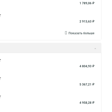
1 789,06 ₽
T
2 913,63 ₽
Показать больше
T
4 804,93 ₽
T
5 367,21 ₽
T
4 958,28 ₽