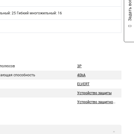
Задать вопрос
ьный: 25 Гибкий многожильный: 16
 полюсов
3P
ающая способность
40kA
ELVERT
Устройство защиты
Устройство защитного отключения