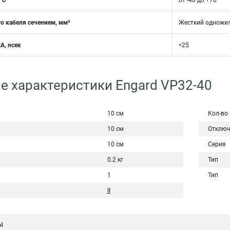
 ℃
от -40 до +70
о кабеля сечением, мм²
Жесткий одножил
A, нсек
<25
е характеристики Engard VP32-40
10 см
Кол-во
10 см
Отключ
10 см
Серия
0.2 кг
Тип
1
Тип
II
ы