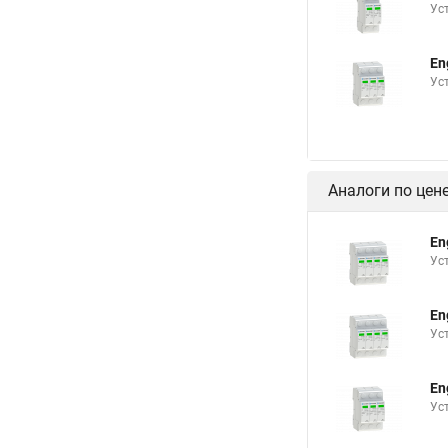
Ус
En
Ус
Аналоги по цен
En
Ус
En
Ус
En
Ус