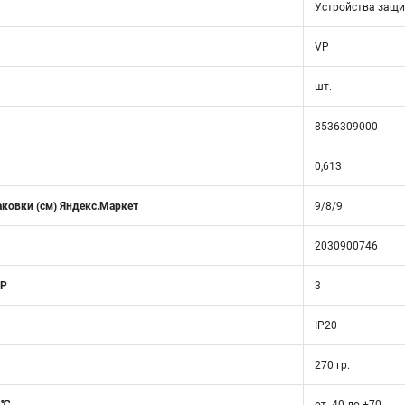
Устройства защи
VP
шт.
8536309000
0,613
аковки (см) Яндекс.Маркет
9/8/9
2030900746
 Р
3
IP20
270 гр.