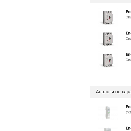
En
Си
En
Си
En
Си
Аналоги по хар
En
Ус
En