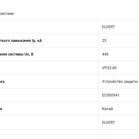
ристики
ELVERT
ткого замыкания Ip, кА
25
ние системы Uo, В
440
VP32-40
ика
Устройство защиты У
EC000941
ия
Китай
ELVERT