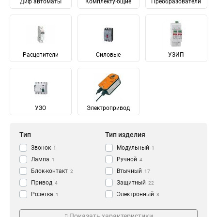
Диф автоматы
Комплектующие
Преобразователи
Расцепители
Силовые
УЗИП
УЗО
Электропривод
Тип
Тип изделия
Звонок
Модульный
1
1
Лампа
Ручной
1
4
Блок-контакт
Втычный
2
17
Привод
Защитный
4
22
Розетка
Электронный
1
8
Индикатор
Аварийный
Серия
Кол-во полюсов
1
12
Показать характеристики