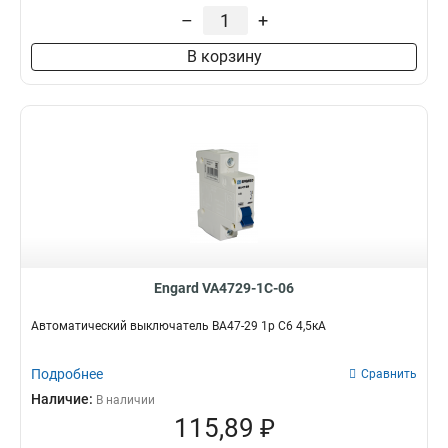
320-400A
7
–
+
40А
9
В корзину
500-630A
13
16-100A
13
125-250A
14
Engard VA4729-1C-06
Автоматический выключатель ВА47-29 1р C6 4,5кА
Подробнее
Сравнить
Наличие:
В наличии
115,89 ₽