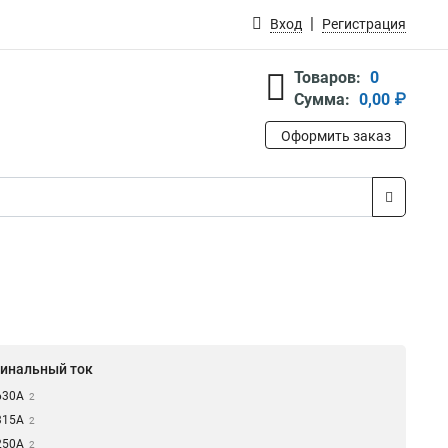
Вход
Регистрация
Товаров:
0
Сумма:
0,00 ₽
Оформить заказ
инальный ток
630А
2
315А
2
250А
2