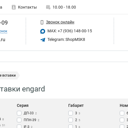
а
Контакты
10.00 - 18.00
-09
Звонок онлайн
MAX: +7 (936) 148-00-15
онок
.ru
Telegram: ShopMSK8
е вставки
тавки engard
Серия
Габарит
Ном
ДП-33
3
2
3
й
8
ППН-39
2
2
5
а
51
IF-3
1
2
6