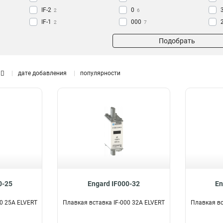
IF-2
0
2
6
IF-1
000
2
7
ППН-37
00
4
8
Подобрать
IF-0
4
ППН-35
5
IF-00
5
дате добавления
популярности
IF-000
6
ППН-31
7
ППН-33
12
ELVERT
24
0-25
Engard IF000-32
En
00 25А ELVERT
Плавкая вставка IF-000 32А ELVERT
Плавкая вс