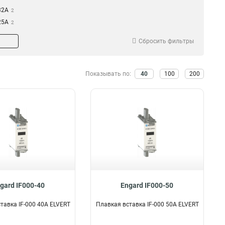
32А
2
25А
2
400А
3
Сбросить фильтры
200А
3
40А
4
50А
4
Показывать по:
40
100
200
160А
5
80А
5
100А
5
125А
6
63А
6
gard IF000-40
Engard IF000-50
тавка IF-000 40А ELVERT
Плавкая вставка IF-000 50А ELVERT