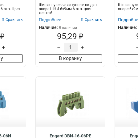
ная
Шинки нулевые латунные на дин-
Шинка нуле
6 отв. Цвет
опоре ШНИ 6х9мм 6 отв. цвет
опоре 6х9м
желтый
Подробнее
Подробне
Сравнить
Сравнить
Наличие:
Наличие:
В наличии
 ₽
95,29 ₽
+
–
+
ну
В корзину
6-06N
Engard DBN-16-06PE
Eng