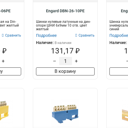
-06PE
Engard DBN-26-10PE
Eng
ая на Din-
Шинки нулевые латунные на дин-
Шинка нул
Цвет желтый
опоре ШНИ 6х9мм 10 отв. цвет
универсаль
желтый
синий
Подробнее
Подробне
Сравнить
Сравнить
Наличие:
Наличие:
В наличии
 ₽
131,17 ₽
1
+
–
+
ну
В корзину