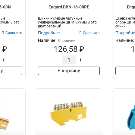
6-08N
Engard DBN-16-08PE
Eng
ные
Шинки нулевые латунные
Шинки нуле
х9мм 8 отв.
универсальные ШНИ 6х9мм 8 отв.
опоре ШНИ 
цвет зеленый
синий
Подробнее
Подробне
Сравнить
Сравнить
Наличие:
Наличие:
В наличии
 ₽
126,58 ₽
1
+
–
+
ну
В корзину