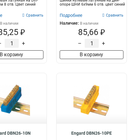
вая латунная на Din-
Шинки нулевые латунные на дин-
м 8 отв. Цвет синий
опоре ШНИ 6х9мм 6 отв. цвет синий
е
Подробнее
Сравнить
Сравнить
Наличие:
В наличии
В наличии
85,25 ₽
85,66 ₽
–
+
–
+
В корзину
В корзину
ard DBN26-10N
Engard DBN26-10PE