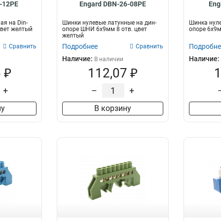
-12PE
Engard DBN-26-08PE
Eng
ая на Din-
Шинки нулевые латунные на дин-
Шинка нуле
Цвет желтый
опоре ШНИ 6х9мм 8 отв. цвет
опоре 6х9м
желтый
Подробнее
Подробне
Сравнить
Сравнить
Наличие:
Наличие:
В наличии
 ₽
112,07 ₽
1
+
–
+
ну
В корзину