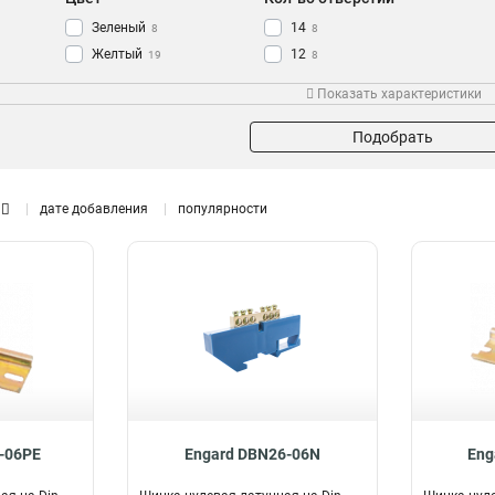
Зеленый
14
8
8
Желтый
12
19
8
Синий
10
27
8
Показать характеристики
8
14
6
16
Подобрать
дате добавления
популярности
-06PE
Engard DBN26-06N
Eng