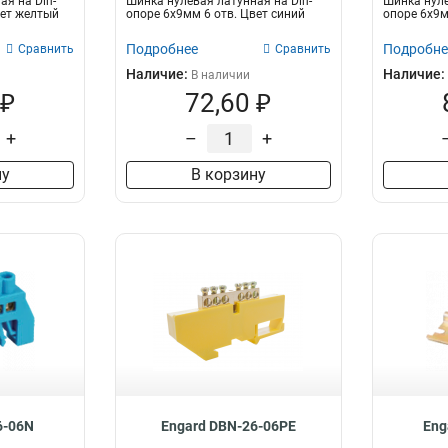
ая на Din-
Шинка нулевая латунная на Din-
Шинка нуле
вет желтый
опоре 6х9мм 6 отв. Цвет синий
опоре 6х9м
Подробнее
Подробне
Сравнить
Сравнить
Наличие:
Наличие:
В наличии
 ₽
72,60 ₽
+
–
+
ну
В корзину
6-06N
Engard DBN-26-06PE
Eng