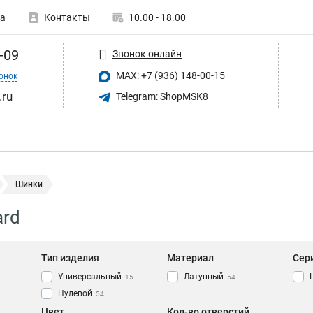
а
Контакты
10.00 - 18.00
-09
Звонок онлайн
MAX: +7 (936) 148-00-15
онок
.ru
Telegram: ShopMSK8
Шинки
ard
Тип изделия
Материал
Сер
Универсальный
Латунный
15
54
Нулевой
54
Цвет
Кол-во отверстий