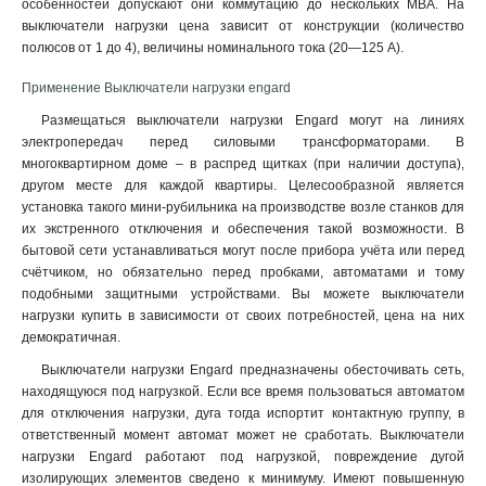
особенностей допускают они коммутацию до нескольких MBA. На
выключатели нагрузки цена зависит от конструкции (количество
полюсов от 1 до 4), величины номинального тока (20—125 А).
Применение Выключатели нагрузки engard
Размещаться выключатели нагрузки Engard могут на линиях
электропередач перед силовыми трансформаторами. В
многоквартирном доме – в распред щитках (при наличии доступа),
другом месте для каждой квартиры. Целесообразной является
установка такого мини-рубильника на производстве возле станков для
их экстренного отключения и обеспечения такой возможности. В
бытовой сети устанавливаться могут после прибора учёта или перед
счётчиком, но обязательно перед пробками, автоматами и тому
подобными защитными устройствами. Вы можете выключатели
нагрузки купить в зависимости от своих потребностей, цена на них
демократичная
.
Выключатели нагрузки Engard предназначены обесточивать сеть,
находящуюся под нагрузкой. Если все время пользоваться автоматом
для отключения нагрузки, дуга тогда испортит контактную группу, в
ответственный момент автомат может не сработать. Выключатели
нагрузки Engard работают под нагрузкой, повреждение дугой
изолирующих элементов сведено к минимуму. Имеют повышенную