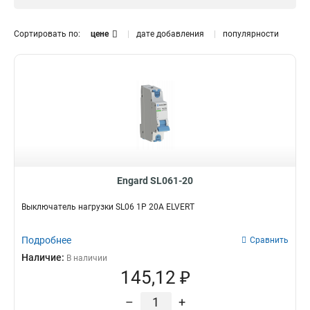
1Р
80А
8
3
40А
3
Сортировать по:
цене
дате добавления
популярности
25А
3
125А
4
63А
4
Engard SL061-20
Выключатель нагрузки SL06 1Р 20А ELVERT
Подробнее
Сравнить
Наличие:
В наличии
145,12 ₽
–
+