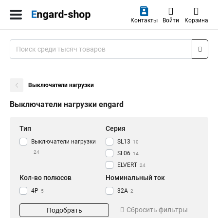
Контакты
Войти
Корзина
Выключатели нагрузки
Выключатели нагрузки engard
Тип
Серия
Выключатели нагрузки
SL13
10
24
SL06
14
ELVERT
24
Кол-во полюсов
Номинальный ток
4Р
32А
5
2
2Р
20А
5
2
Сбросить фильтры
Подобрать
3Р
100А
6
3