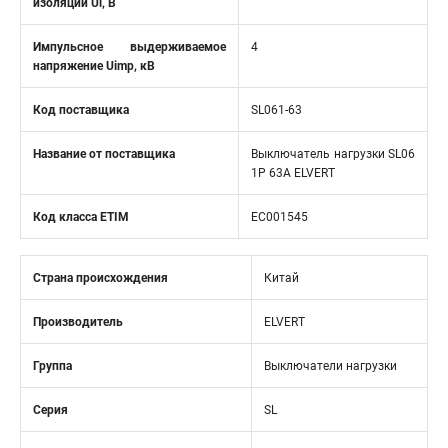
изоляции Ui, В
Импульсное выдерживаемое
4
напряжение Uimp, кВ
Код поставщика
SL061-63
Название от поставщика
Выключатель нагрузки SL06
1Р 63А ELVERT
Код класса ETIM
EC001545
Страна происхождения
Китай
Производитель
ELVERT
Группа
Выключатели нагрузки
Серия
SL