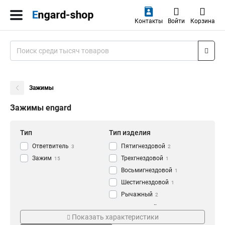
Контакты
Войти
Корзина
Зажимы
Зажимы engard
Тип
Тип изделия
Ответвитель
Пятигнездовой
3
2
Зажим
Трехгнездовой
15
1
Восьмигнездовой
1
Шестигнездовой
1
Рычажный
2
Четырехгнездовой
Кол-во штук
Номинальный ток
2
Показать характеристики
Прокалывающий
3
1пакет/50шт
15A
18
1