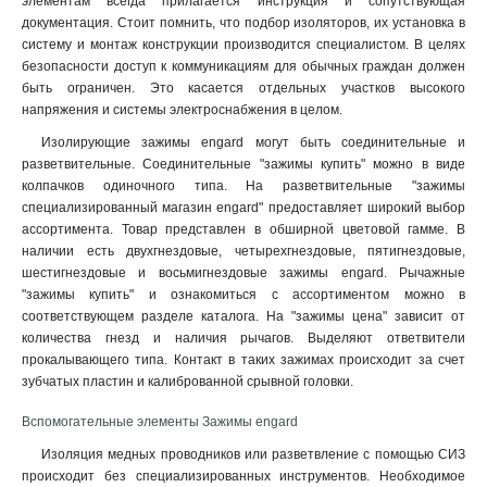
элементам всегда прилагается инструкция и сопутствующая
документация. Стоит помнить, что подбор изоляторов, их установка в
систему и монтаж конструкции производится специалистом. В целях
безопасности доступ к коммуникациям для обычных граждан должен
быть ограничен. Это касается отдельных участков высокого
напряжения и системы электроснабжения в целом.
Изолирующие зажимы engard могут быть соединительные и
разветвительные. Соединительные "зажимы купить" можно в виде
колпачков одиночного типа. На разветвительные "зажимы
специализированный магазин engard" предоставляет широкий выбор
ассортимента. Товар представлен в обширной цветовой гамме. В
наличии есть двухгнездовые, четырехгнездовые, пятигнездовые,
шестигнездовые и восьмигнездовые зажимы engard. Рычажные
"зажимы купить" и ознакомиться с ассортиментом можно в
соответствующем разделе каталога. На "зажимы цена" зависит от
количества гнезд и наличия рычагов. Выделяют ответвители
прокалывающего типа. Контакт в таких зажимах происходит за счет
зубчатых пластин и калиброванной срывной головки
.
Вспомогательные элементы Зажимы engard
Изоляция медных проводников или разветвление с помощью СИЗ
происходит без специализированных инструментов. Необходимое