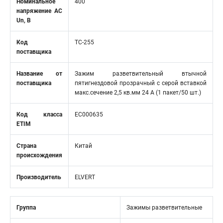
Номинальное
400
напряжение АС
Un, В
Код
TC-255
поставщика
Название от
Зажим разветвительный втычной
поставщика
пятигнездовой прозрачный с серой вставкой
макс.сечение 2,5 кв.мм 24 А (1 пакет/50 шт.)
Код класса
EC000635
ETIM
Страна
Китай
происхождения
Производитель
ELVERT
Группа
Зажимы разветвительные