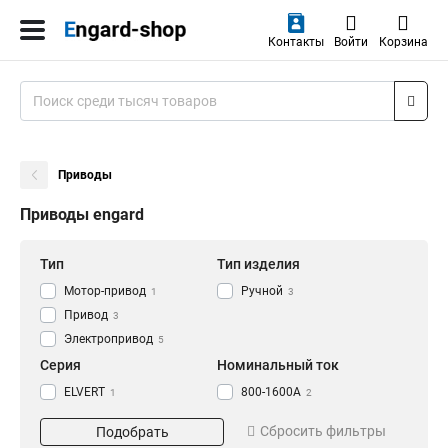
Контакты
Войти
Корзина
Приводы
Приводы engard
Тип
Тип изделия
Мотор-привод
Ручной
1
3
Привод
3
Электропривод
5
Серия
Номинальный ток
ELVERT
800-1600А
1
2
E2KR 315-630
250А
2
2
Сбросить фильтры
Подобрать
E2KR
315-630А
2
2