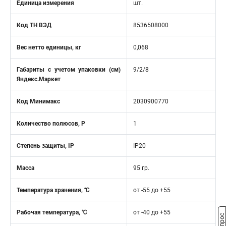
Единица измерения
шт.
Код ТН ВЭД
8536508000
Вес нетто единицы, кг
0,068
Габариты с учетом упаковки (см)
9/2/8
Яндекс.Маркет
Код Минимакс
2030900770
Количество полюсов, Р
1
Степень защиты, IP
IP20
Масса
95 гр.
Температура хранения, ℃
от -55 до +55
Рабочая температура, ℃
от -40 до +55