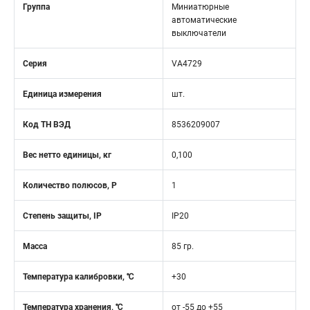
Группа
Миниатюрные
автоматические
выключатели
Серия
VA4729
Единица измерения
шт.
Код ТН ВЭД
8536209007
Вес нетто единицы, кг
0,100
Количество полюсов, Р
1
Степень защиты, IP
IP20
Масса
85 гр.
Температура калибровки, ℃
+30
Температура хранения, ℃
от -55 до +55