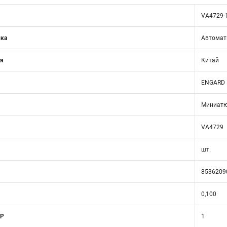
VA4729-
ика
Автомат
ия
Китай
ENGARD
Миниатю
VA4729
шт.
8536209
0,100
 Р
1