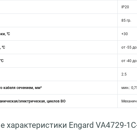
IP20
85 гр.
вки, ℃
+30
, ℃
от -55 д
 ℃
от -40 д
2.5
о кабеля сечением, мм²
мин.: 0,7
аническая/электрическая, циклов ВО
Механиче
е характеристики Engard VA4729-1C