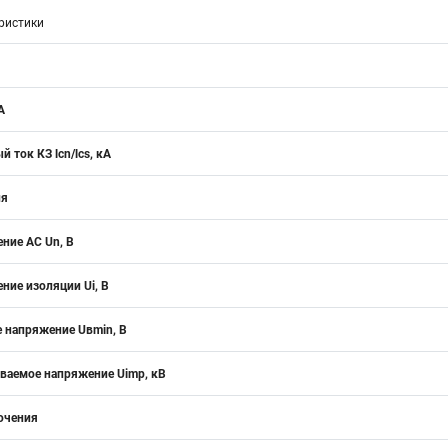
ристики
А
 ток КЗ lcn/lcs, кA
ия
ние АС Un, В
ние изоляции Ui, В
 напряжение Uвmin, B
аемое напряжение Uimp, кВ
ючения