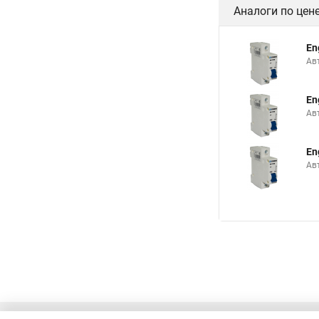
Аналоги по цен
En
Ав
En
Ав
En
Ав