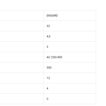
ENGARD
32
4,5
3
AC 230/400
500
12
4
C