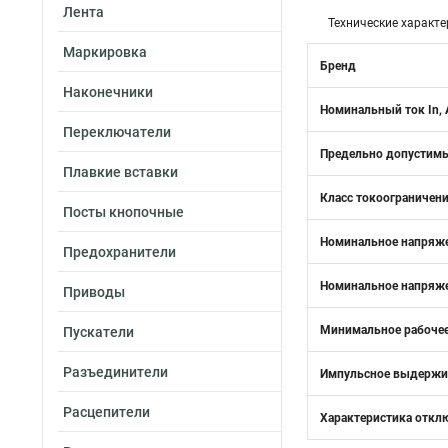
Лента
Технические характе
Маркировка
Бренд
Наконечники
Номинальный ток In, 
Переключатели
Предельно допустимый
Плавкие вставки
Класс токоограничен
Посты кнопочные
Номинальное напряже
Предохранители
Номинальное напряже
Приводы
Минимальное рабочее
Пускатели
Разъединители
Импульсное выдержив
Расцепители
Характеристика откл