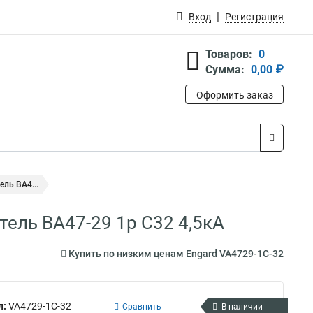
Вход
Регистрация
Товаров:
0
Сумма:
0,00 ₽
Оформить заказ
ль ВА4...
ель ВА47-29 1р C32 4,5кА
Купить по низким ценам Engard VA4729-1C-32
л:
VA4729-1C-32
Сравнить
В наличии