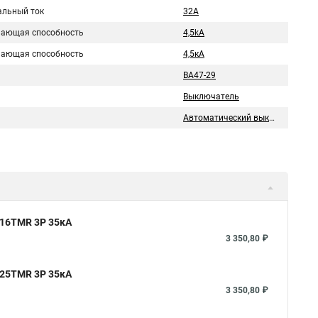
льный ток
32A
ающая способность
4,5kA
ающая способность
4,5кA
ВА47-29
Выключатель
Автоматический выключатель
 16TMR 3P 35кА
3 350,80 ₽
 25TMR 3P 35кА
3 350,80 ₽