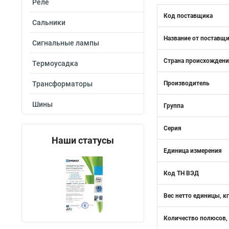
Реле
Код поставщика
Сальники
Название от поставщ
Сигнальные лампы
Страна происхожден
Термоусадка
Трансформаторы
Производитель
Шины
Группа
Серия
Наши статусы
Единица измерения
Код ТН ВЭД
Вес нетто единицы, кг
Количество полюсов,