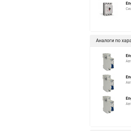
En
Си
Аналоги по хар
En
Ав
En
Ав
En
Ав