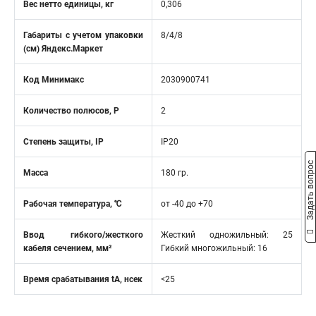
Вес нетто единицы, кг
0,306
Габариты с учетом упаковки
8/4/8
(см) Яндекс.Маркет
Код Минимакс
2030900741
Количество полюсов, Р
2
Степень защиты, IP
IP20
Задать вопрос
Масса
180 гр.
Рабочая температура, ℃
от -40 до +70
Ввод гибкого/жесткого
Жесткий одножильный: 25
кабеля сечением, мм²
Гибкий многожильный: 16
Время срабатывания tA, нсек
<25