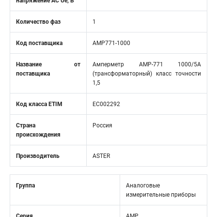
напряжение AC Ue, В
Количество фаз
1
Код поставщика
AMP771-1000
Название от
Амперметр AMP-771 1000/5А
поставщика
(трансформаторный) класс точности
1,5
Код класса ETIM
EC002292
Страна
Россия
происхождения
Производитель
ASTER
Группа
Аналоговые
измерительные приборы
Серия
AMP