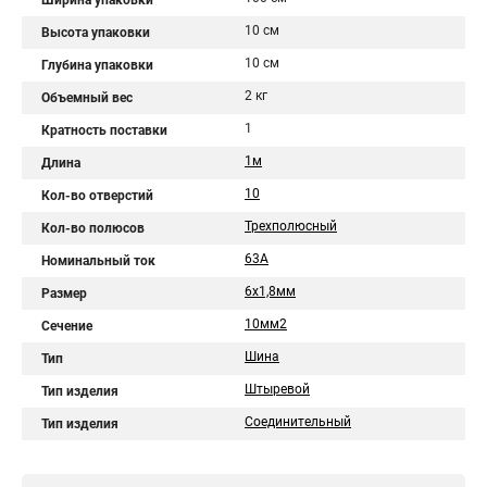
Ширина упаковки
10 см
Высота упаковки
10 см
Глубина упаковки
2 кг
Объемный вес
1
Кратность поставки
1м
Длина
10
Кол-во отверстий
Трехполюсный
Кол-во полюсов
63А
Номинальный ток
6х1,8мм
Размер
10мм2
Сечение
Шина
Тип
Штыревой
Тип изделия
Соединительный
Тип изделия