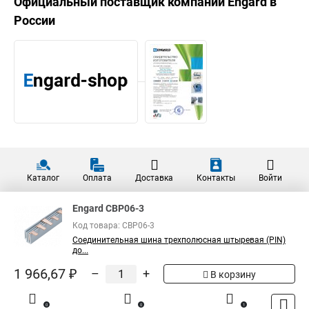
Официальный поставщик компании
Engard
в
России
Каталог
Оплата
Доставка
Контакты
Войти
Engard CBP06-3
Код товара: CBP06-3
Соединительная шина трехполюсная штыревая (PIN)
до...
1 966,67 ₽
–
+
В корзину
0
0
1