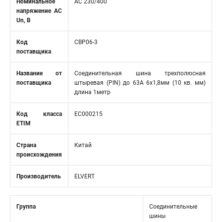
Номинальное
AC 230/400
напряжение АС
Un, В
Код
CBP06-3
поставщика
Название от
Соединительная шина трехполюсная
поставщика
штыревая (PIN) до 63А 6х1,8мм (10 кв. мм)
длина 1метр
Код класса
EC000215
ETIM
Страна
Китай
происхождения
Производитель
ELVERT
Группа
Соединительные
шины