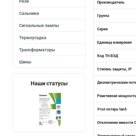
Реле
Производитель
Сальники
Группа
Сигнальные лампы
Серия
Термоусадка
Единица измерения
Трансформаторы
Код ТН ВЭД
Шины
Степень защиты, IP
Наши статусы
Диэлектрические поте
Реактивная мощность
Угол потерь tanδ
Отклонение емкости C