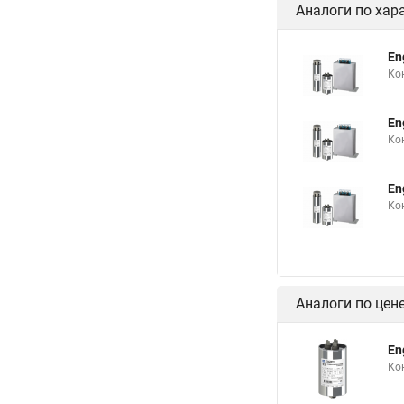
Аналоги по хар
En
Ко
En
Ко
En
Ко
Аналоги по цен
En
Ко