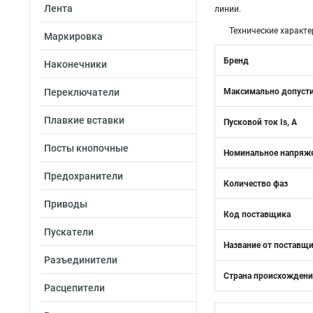
Лента
линии.
Технические характе
Маркировка
Бренд
Наконечники
Переключатели
Максимально допусти
Плавкие вставки
Пусковой ток Is, А
Посты кнопочные
Номинальное напряже
Предохранители
Количество фаз
Приводы
Код поставщика
Пускатели
Название от поставщ
Разъединители
Страна происхожден
Расцепители