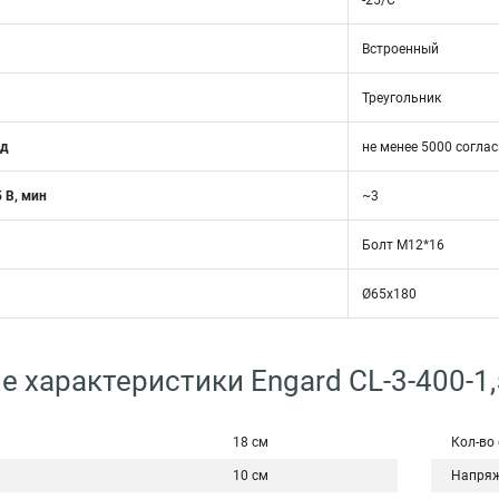
-25/С
Встроенный
Треугольник
од
не менее 5000 соглас
 В, мин
~3
Болт М12*16
Ø65х180
е характеристики Engard CL-3-400-1,
18 см
Кол-во
10 см
Напряж