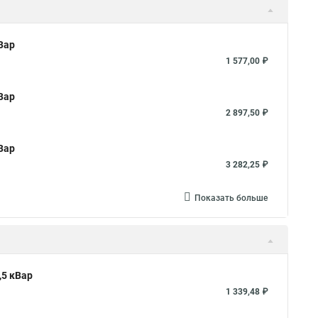
Вар
1 577,00 ₽
Вар
2 897,50 ₽
Вар
3 282,25 ₽
Показать больше
,5 кВар
1 339,48 ₽