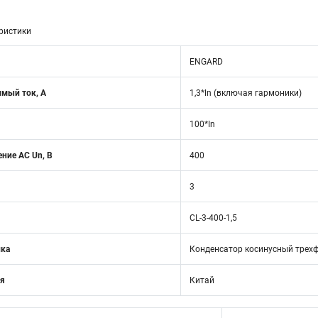
ристики
ENGARD
мый ток, А
1,3*ln (включая гармоники)
100*In
ние АС Un, В
400
3
CL-3-400-1,5
ика
Конденсатор косинусный трехфа
ия
Китай