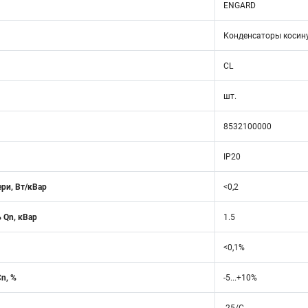
ENGARD
Конденсаторы косин
CL
шт.
8532100000
IP20
ри, Вт/кВар
<0,2
 Qn, кВар
1.5
<0,1%
n, %
-5...+10%