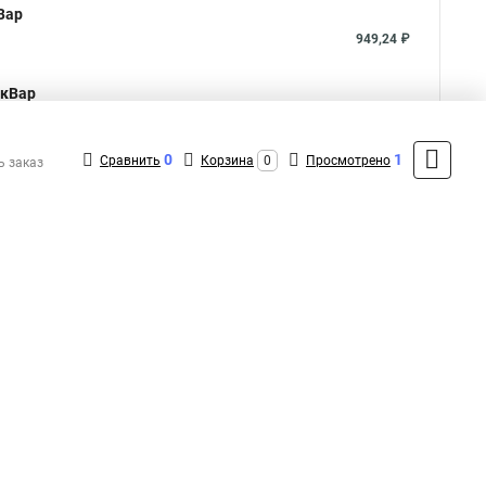
Вар
949,24 ₽
 кВар
1 216,00 ₽
0
1
Сравнить
Корзина
0
Просмотрено
ь заказ
Показать больше
5
Общая оценка товара:
аписать отзыв
1
+7 (495) 432-09-09
Контакты
MAX: +7 (936) 148-00-15
ShopMSK8
(Круглосуточно)