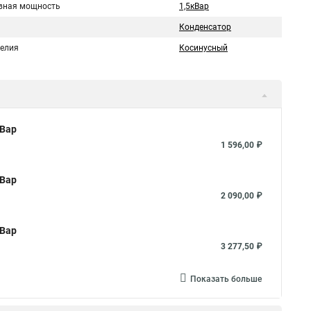
вная мощность
1,5кВар
Конденсатор
делия
Косинусный
кВар
1 596,00 ₽
кВар
2 090,00 ₽
кВар
3 277,50 ₽
Показать больше