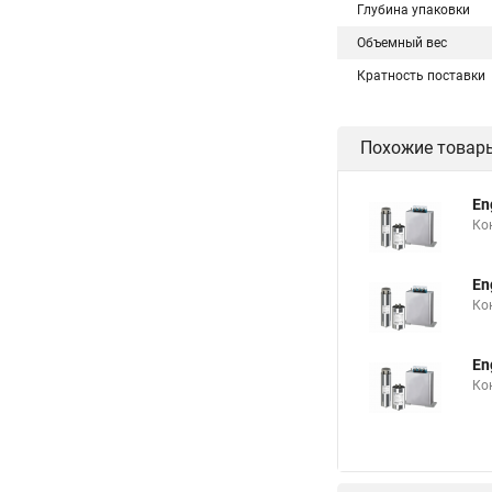
Глубина упаковки
Объемный вес
Кратность поставки
Похожие товар
En
Ко
En
Ко
En
Ко