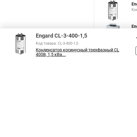
En
Ко
En
Ко
Engard CL-3-400-1,5
Код товара: CL-3-400-1,5
Конденсатор косинусный трехфазный CL
400В, 1,5 кВа...
В соответствии с пунктом 2 статьи 437 ГК РФ, вся информация о това
справочный характер и не является публичной офертой. При покупке
на наличие интересующих вас функций и характеристик.