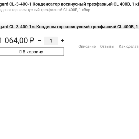
gard CL-3-400-1 Конденсатор косинусный трехфазный CL 400В, 1 к
нденсатор косинусный трехфазный CL 400В, 1 кВар
gard CL-3-400-1rs Конденсатор косинусный трехфазный CL 400В, 1
нденсатор косинусный трехфазный CL 400В, 1 кВар, прямоугольного сечения
1 064,00 ₽
–
+
Описание
Отзывы
Как сделат
В корзину
Н
Распродажа
Сотрудничество
рах на сайте имеет
Гарантия
 проверяйте товар
Оплата
Доставка