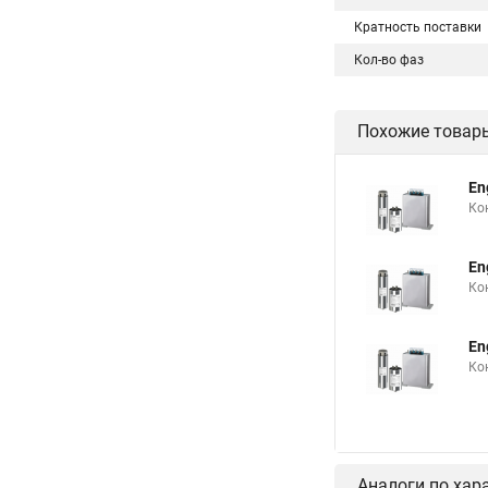
Кратность поставки
Кол-во фаз
Похожие товар
En
Ко
En
Ко
En
Ко
Аналоги по хар