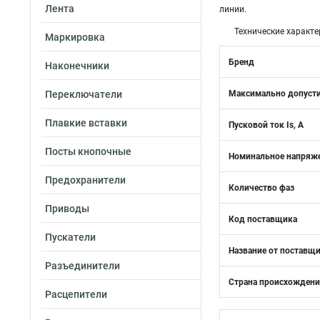
Лента
линии.
Технические характе
Маркировка
Бренд
Наконечники
Переключатели
Максимально допусти
Плавкие вставки
Пусковой ток Is, А
Посты кнопочные
Номинальное напряже
Предохранители
Количество фаз
Приводы
Код поставщика
Пускатели
Название от поставщ
Разъединители
Страна происхожден
Расцепители