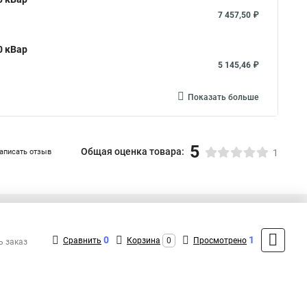
7 457,50 ₽
0 кВар
5 145,46 ₽
Показать больше
5
Общая оценка товара:
аписать отзыв
1
+7 (495) 432-09-09
Контакты
0
1
Сравнить
Корзина
0
Просмотрено
ь заказ
MAX: +7 (936) 148-00-15
ShopMSK8
(Круглосуточно)
info@engard-shop.ru