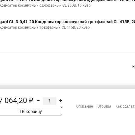
нденсатор косинусный однофазный CL 250В, 10 кВар
gard CL-3-0,41-20 Конденсатор косинусный трехфазный CL 415В, 2
нденсатор косинусный трехфазный CL 415В, 20 кВар
Н
7 064,20 ₽
–
+
Распродажа
Описание
Отзывы
Как сделат
Сотрудничество
рах на сайте имеет
В корзину
Гарантия
 проверяйте товар
Оплата
Доставка