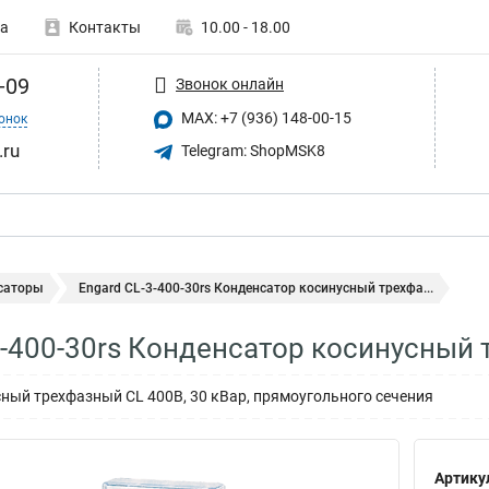
а
Контакты
10.00 - 18.00
-09
Звонок онлайн
MAX: +7 (936) 148-00-15
онок
.ru
Telegram: ShopMSK8
саторы
Engard CL-3-400-30rs Конденсатор косинусный трехфа...
3-400-30rs Конденсатор косинусный 
ный трехфазный CL 400В, 30 кВар, прямоугольного сечения
Артику