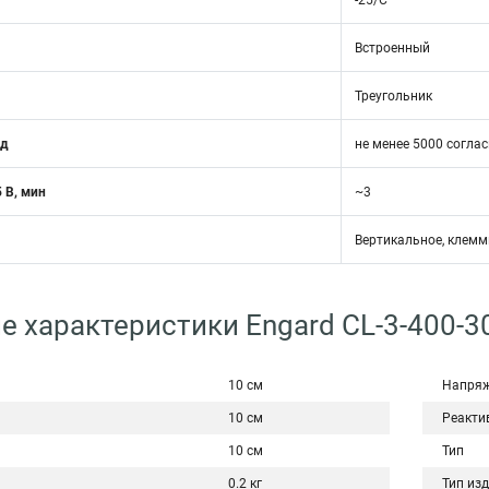
-25/С
Встроенный
Треугольник
од
не менее 5000 соглас
 В, мин
~3
Вертикальное, клемм
е характеристики Engard CL-3-400-3
10 см
Напряж
10 см
Реакти
10 см
Тип
0.2 кг
Тип из