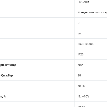
ENGARD
Конденсаторы косин
CL
шт.
8532100000
IP20
ри, Вт/кВар
<0,2
 Qn, кВар
30
<0,1%
n, %
-5...+10%