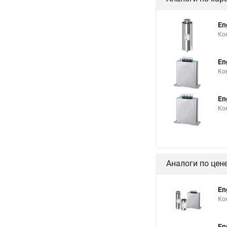
En
Ко
En
Ко
En
Ко
Аналоги по цен
En
Ко
En