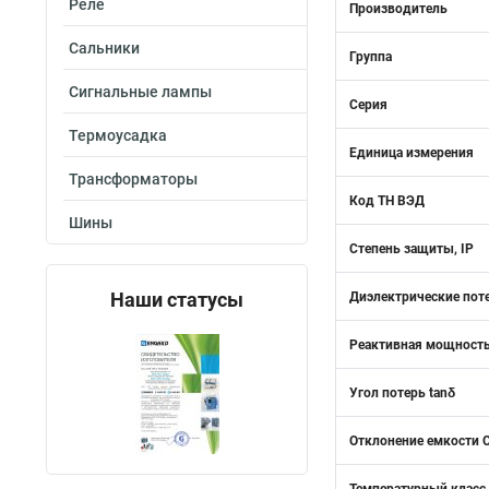
Реле
Производитель
Сальники
Группа
Сигнальные лампы
Серия
Термоусадка
Единица измерения
Трансформаторы
Код ТН ВЭД
Шины
Степень защиты, IP
Наши статусы
Диэлектрические поте
Реактивная мощность
Угол потерь tanδ
Отклонение емкости C