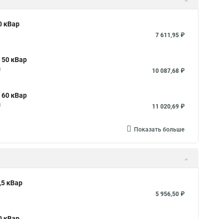
0 кВар
7 611,95 ₽
 50 кВар
я
10 087,68 ₽
 60 кВар
я
11 020,69 ₽
Показать больше
,5 кВар
5 956,50 ₽
0 кВар