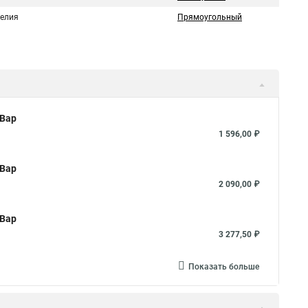
делия
Прямоугольный
кВар
1 596,00 ₽
кВар
2 090,00 ₽
кВар
3 277,50 ₽
Показать больше