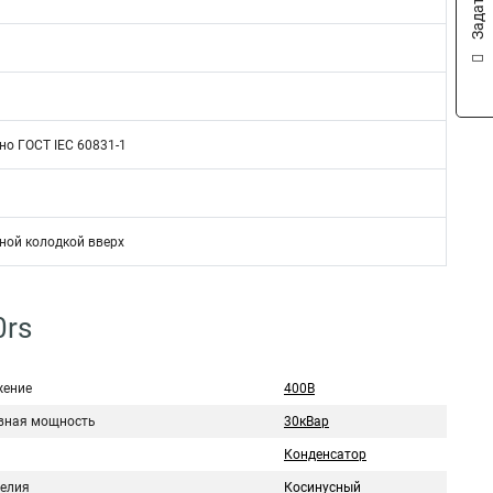
но ГОСТ IEC 60831-1
ной колодкой вверх
0rs
ение
400В
вная мощность
30кВар
Конденсатор
делия
Косинусный