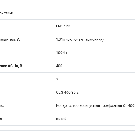
ристики
ENGARD
мый ток, А
1,3*ln (включая гармоники)
100*In
ние АС Un, В
400
3
CL-3-400-30rs
ика
Конденсатор косинусный трехфазный CL 400В
ия
Китай