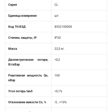
Серия
CL
Единица измерения
шт.
Код ТН ВЭД
8532100000
Степень защиты, IP
IP20
Масса
22,5 кг.
Диэлектрические потери,
<0,2
Вт/кВар
Реактивная мощность Qn,
100
кВар
Угол потерь tanδ
<0,1%
Отклонение емкости Cn, %
-5...+10%