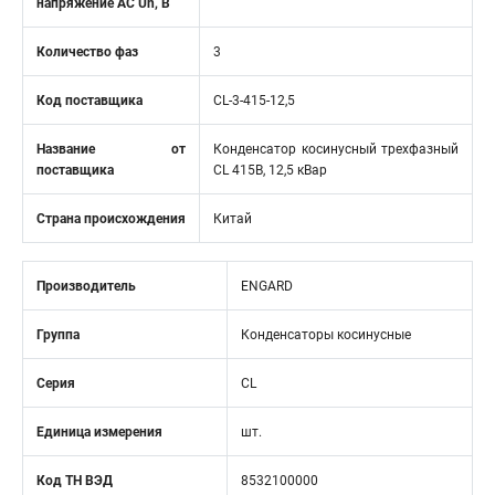
напряжение АС Un, В
Количество фаз
3
Код поставщика
CL-3-415-12,5
Название от
Конденсатор косинусный трехфазный
поставщика
CL 415В, 12,5 кВар
Страна происхождения
Китай
Производитель
ENGARD
Группа
Конденсаторы косинусные
Серия
CL
Единица измерения
шт.
Код ТН ВЭД
8532100000