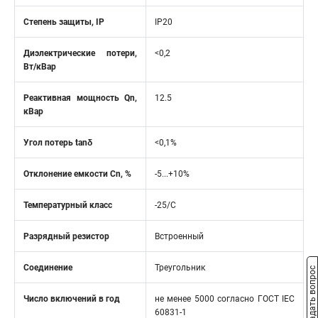
Степень защиты, IP
IP20
Диэлектрические потери,
<0,2
Вт/кВар
Реактивная мощность Qn,
12.5
кВар
Угол потерь tanδ
<0,1%
Отклонение емкости Cn, %
-5...+10%
Температурный класс
-25/С
Разрядный резистор
Встроенный
Соединение
Треугольник
Задать вопрос
Число включений в год
не менее 5000 согласно ГОСТ IEC
60831-1