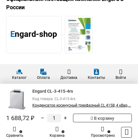
России
Каталог
Оплата
Доставка
Контакты
Войти
Engard CL-3-415-4rs
Код товара: CL-3-415-4rs
Конденсатор косинусный трехфазный CL 415В, 4 кВар,...
1 688,72 ₽
–
+
В корзину
0
0
1
Сравнить
Корзина
Просмотрено