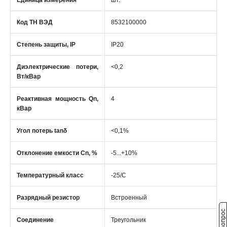
Единица измерения
шт.
Код ТН ВЭД
8532100000
Степень защиты, IP
IP20
Диэлектрические потери,
<0,2
Вт/кВар
Реактивная мощность Qn,
4
кВар
Угол потерь tanδ
<0,1%
Отклонение емкости Cn, %
-5...+10%
Температурный класс
-25/С
Разрядный резистор
Встроенный
Соединение
Треугольник