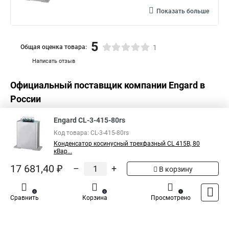
Показать больше
5
Общая оценка товара:
1
Написать отзыв
Официальный поставщик компании
Engard
в
России
Engard CL-3-415-80rs
Код товара: CL-3-415-80rs
Конденсатор косинусный трехфазный CL 415В, 80
кВар...
17 681,40 ₽
–
+
В корзину
0
0
1
Сравнить
Корзина
Просмотрено
Каталог
Оплата
Доставка
Контакты
Войти