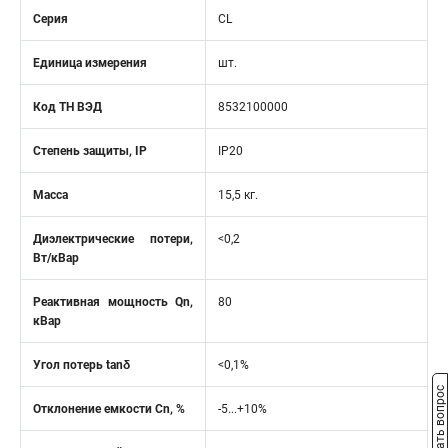
Серия
CL
Единица измерения
шт.
Код ТН ВЭД
8532100000
Степень защиты, IP
IP20
Масса
15,5 кг.
Диэлектрические потери,
<0,2
Вт/кВар
Реактивная мощность Qn,
80
кВар
Угол потерь tanδ
<0,1%
Задать вопрос
Отклонение емкости Cn, %
-5...+10%