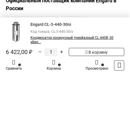
Официальный поставщик компании
Engard
в
России
Engard CL-3-440-30rs
Код товара: CL-3-440-30rs
Конденсатор косинусный трехфазный CL 440В, 30
кВар...
6 422,00 ₽
–
+
В корзину
0
0
1
Сравнить
Корзина
Просмотрено
Каталог
Оплата
Доставка
Контакты
Войти