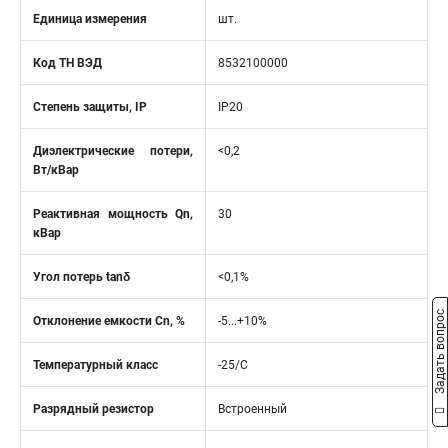
Единица измерения
шт.
Код ТН ВЭД
8532100000
Степень защиты, IP
IP20
Диэлектрические потери,
<0,2
Вт/кВар
Реактивная мощность Qn,
30
кВар
Угол потерь tanδ
<0,1%
Задать вопрос
Отклонение емкости Cn, %
-5...+10%
Температурный класс
-25/С
Разрядный резистор
Встроенный