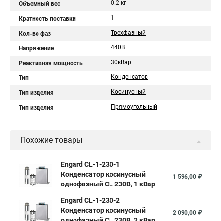
0.2 кг
Объемный вес
1
Кратность поставки
Трехфазный
Кол-во фаз
440В
Напряжение
30кВар
Реактивная мощность
Конденсатор
Тип
Косинусный
Тип изделия
Прямоугольный
Тип изделия
Похожие товары
Engard CL-1-230-1
Конденсатор косинусный
1 596,00 ₽
однофазный CL 230В, 1 кВар
Engard CL-1-230-2
Конденсатор косинусный
2 090,00 ₽
однофазный CL 230В, 2 кВар