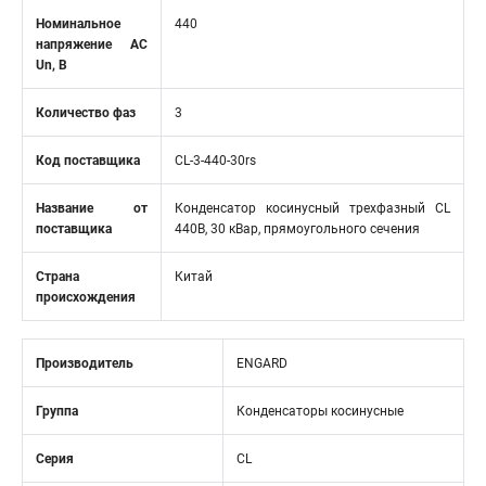
Номинальное
440
напряжение АС
Un, В
Количество фаз
3
Код поставщика
CL-3-440-30rs
Название от
Конденсатор косинусный трехфазный CL
поставщика
440В, 30 кВар, прямоугольного сечения
Страна
Китай
происхождения
Производитель
ENGARD
Группа
Конденсаторы косинусные
Серия
CL