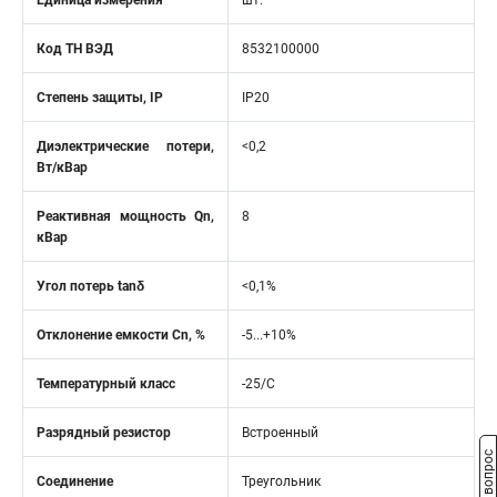
Единица измерения
шт.
Код ТН ВЭД
8532100000
Степень защиты, IP
IP20
Диэлектрические потери,
<0,2
Вт/кВар
Реактивная мощность Qn,
8
кВар
Угол потерь tanδ
<0,1%
Отклонение емкости Cn, %
-5...+10%
Температурный класс
-25/С
Разрядный резистор
Встроенный
Соединение
Треугольник