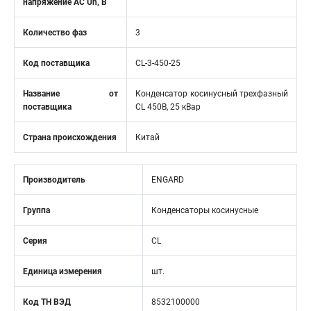
напряжение АС Un, В
Количество фаз
3
Код поставщика
CL-3-450-25
Название от
Конденсатор косинусный трехфазный
поставщика
CL 450В, 25 кВар
Страна происхождения
Китай
Производитель
ENGARD
Группа
Конденсаторы косинусные
Серия
CL
Единица измерения
шт.
Код ТН ВЭД
8532100000