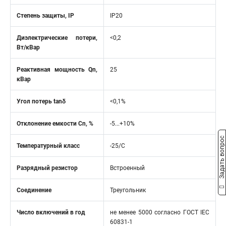
Степень защиты, IP
IP20
Диэлектрические потери,
<0,2
Вт/кВар
Реактивная мощность Qn,
25
кВар
Угол потерь tanδ
<0,1%
Отклонение емкости Cn, %
-5...+10%
Задать вопрос
Температурный класс
-25/С
Разрядный резистор
Встроенный
Соединение
Треугольник
Число включений в год
не менее 5000 согласно ГОСТ IEC
60831-1