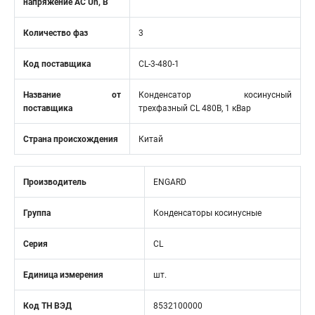
напряжение АС Un, В
Количество фаз
3
Код поставщика
CL-3-480-1
Название от
Конденсатор косинусный
поставщика
трехфазный CL 480В, 1 кВар
Страна происхождения
Китай
Производитель
ENGARD
Группа
Конденсаторы косинусные
Серия
CL
Единица измерения
шт.
Код ТН ВЭД
8532100000