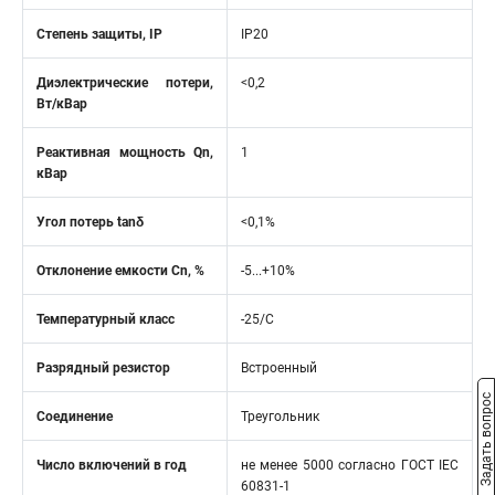
Степень защиты, IP
IP20
Диэлектрические потери,
<0,2
Вт/кВар
Реактивная мощность Qn,
1
кВар
Угол потерь tanδ
<0,1%
Отклонение емкости Cn, %
-5...+10%
Температурный класс
-25/С
Разрядный резистор
Встроенный
Задать вопрос
Соединение
Треугольник
Число включений в год
не менее 5000 согласно ГОСТ IEC
60831-1