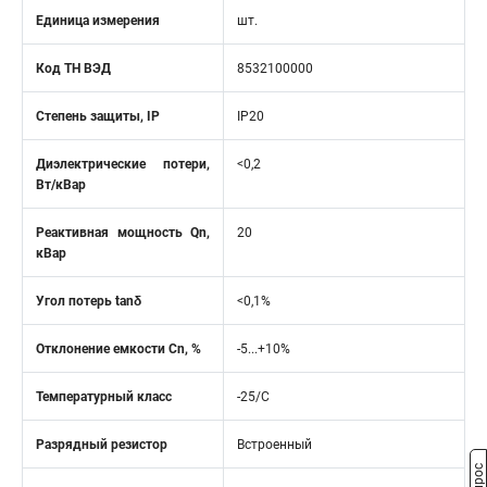
Единица измерения
шт.
Код ТН ВЭД
8532100000
Степень защиты, IP
IP20
Диэлектрические потери,
<0,2
Вт/кВар
Реактивная мощность Qn,
20
кВар
Угол потерь tanδ
<0,1%
Отклонение емкости Cn, %
-5...+10%
Температурный класс
-25/С
Разрядный резистор
Встроенный