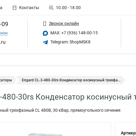
а
Контакты
10.00 - 18.00
-09
Звонок онлайн
MAX: +7 (936) 148-00-15
онок
.ru
Telegram: ShopMSK8
саторы
Engard CL-3-480-30rs Конденсатор косинусный трехфа...
3-480-30rs Конденсатор косинусный 
ный трехфазный CL 480В, 30 кВар, прямоугольного сечения
Артику