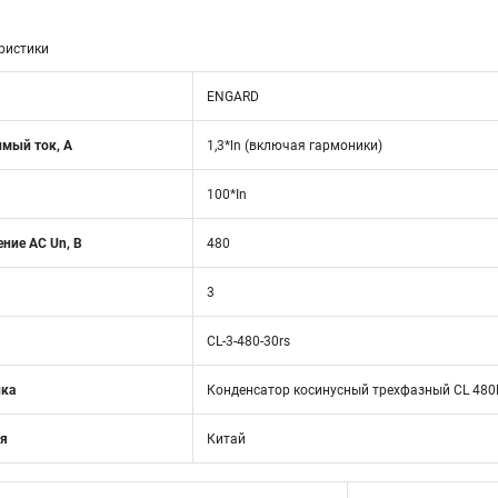
ристики
ENGARD
мый ток, А
1,3*ln (включая гармоники)
100*In
ние АС Un, В
480
3
CL-3-480-30rs
ика
Конденсатор косинусный трехфазный CL 480В
ия
Китай