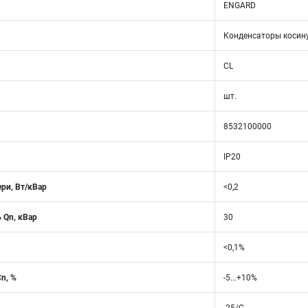
ENGARD
Конденсаторы косин
CL
шт.
8532100000
IP20
ри, Вт/кВар
<0,2
 Qn, кВар
30
<0,1%
n, %
-5...+10%