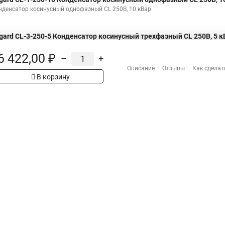
нденсатор косинусный однофазный CL 250В, 10 кВар
gard CL-3-250-5 Конденсатор косинусный трехфазный CL 250В, 5 к
нденсатор косинусный трехфазный CL 250В, 5 кВар
6 422,00 ₽
–
+
Описание
Отзывы
Как сделат
В корзину
Н
Распродажа
Сотрудничество
рах на сайте имеет
Гарантия
 проверяйте товар
Оплата
Доставка