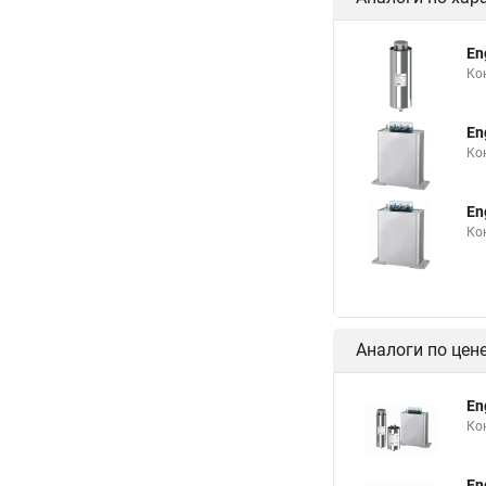
En
Ко
En
Ко
En
Ко
Аналоги по цен
En
Ко
En