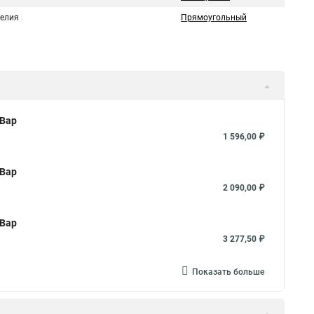
делия
Прямоугольный
кВар
1 596,00 ₽
кВар
2 090,00 ₽
кВар
3 277,50 ₽
Показать больше