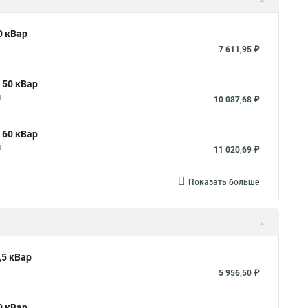
0 кВар
7 611,95 ₽
 50 кВар
я
10 087,68 ₽
 60 кВар
я
11 020,69 ₽
Показать больше
,5 кВар
5 956,50 ₽
0 кВар