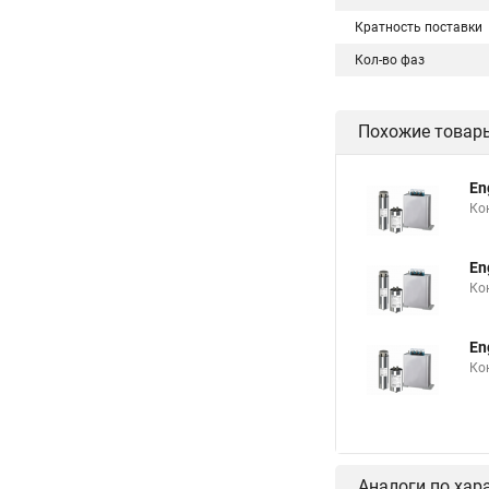
Кратность поставки
Кол-во фаз
Похожие товар
En
Ко
En
Ко
En
Ко
Аналоги по хар