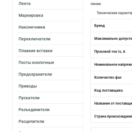
Лента
линии.
Технические характе
Маркировка
Бренд
Наконечники
Переключатели
Максимально допусти
Плавкие вставки
Пусковой ток Is, А
Посты кнопочные
Номинальное напряже
Предохранители
Количество фаз
Приводы
Код поставщика
Пускатели
Название от поставщ
Разъединители
Страна происхожден
Расцепители