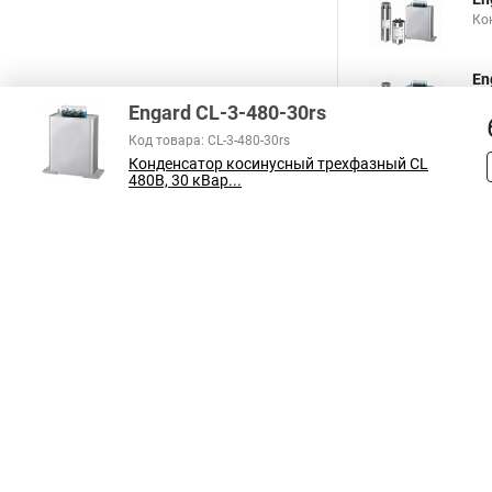
Ко
En
Ко
Engard CL-3-480-30rs
Код товара: CL-3-480-30rs
Конденсатор косинусный трехфазный CL
480В, 30 кВар...
В соответствии с пунктом 2 статьи 437 ГК РФ, вся информация о това
справочный характер и не является публичной офертой. При покупке
на наличие интересующих вас функций и характеристик.