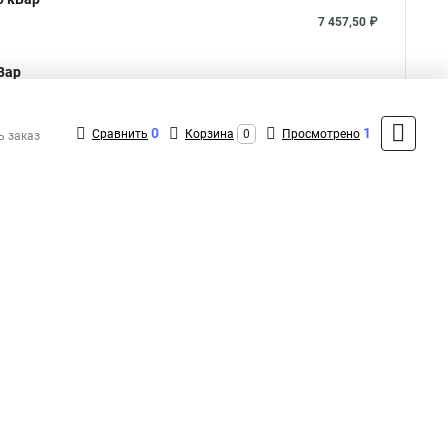
7 457,50 ₽
Вар
4 607,50 ₽
0
1
Сравнить
Корзина
0
Просмотрено
ь заказ
Показать больше
5
Общая оценка товара:
аписать отзыв
1
+7 (495) 432-09-09
Контакты
MAX: +7 (936) 148-00-15
ShopMSK8
(Круглосуточно)
info@engard-shop.ru