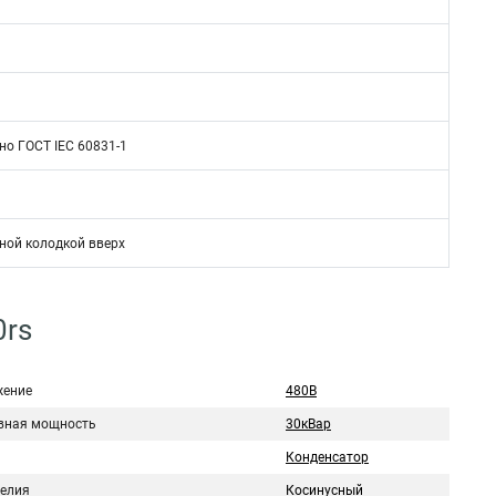
но ГОСТ IEC 60831-1
ной колодкой вверх
0rs
ение
480В
вная мощность
30кВар
Конденсатор
делия
Косинусный