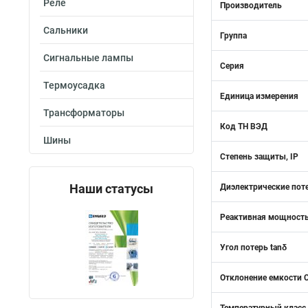
Реле
Производитель
Сальники
Группа
Сигнальные лампы
Серия
Термоусадка
Единица измерения
Трансформаторы
Код ТН ВЭД
Шины
Степень защиты, IP
Наши статусы
Диэлектрические поте
Реактивная мощность
Угол потерь tanδ
Отклонение емкости C