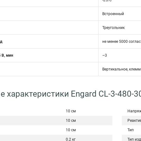
-25/С
Встроенный
Треугольник
од
не менее 5000 соглас
 В, мин
~3
Вертикальное, клемм
е характеристики Engard CL-3-480-3
10 см
Напряж
10 см
Реакти
10 см
Тип
0.2 кг
Тип из