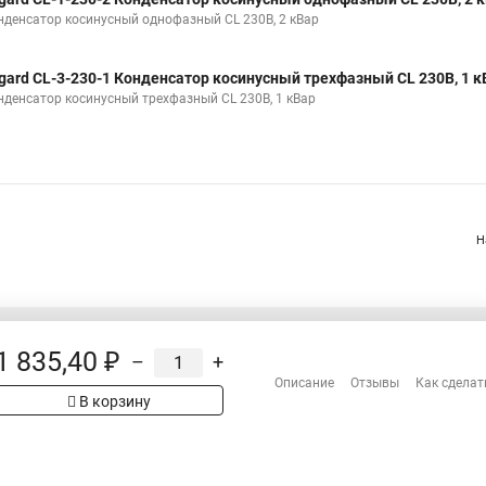
нденсатор косинусный однофазный CL 230В, 2 кВар
gard CL-3-230-1 Конденсатор косинусный трехфазный CL 230В, 1 к
нденсатор косинусный трехфазный CL 230В, 1 кВар
Н
1 835,40 ₽
–
+
Распродажа
Описание
Отзывы
Как сделат
Сотрудничество
рах на сайте имеет
В корзину
Гарантия
 проверяйте товар
Оплата
Доставка