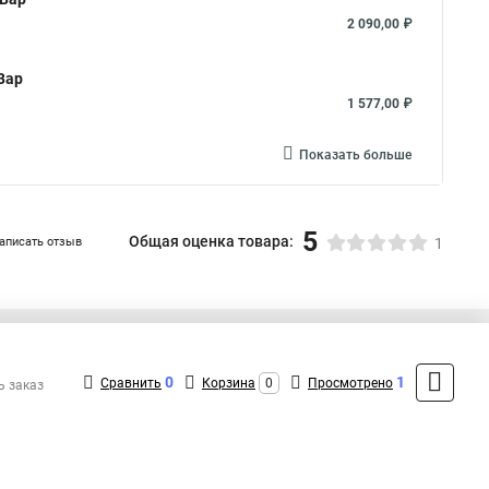
2 090,00 ₽
Вар
1 577,00 ₽
Показать больше
5
Общая оценка товара:
аписать отзыв
1
+7 (495) 432-09-09
Контакты
0
1
Сравнить
Корзина
0
Просмотрено
ь заказ
MAX: +7 (936) 148-00-15
ShopMSK8
(Круглосуточно)
info@engard-shop.ru