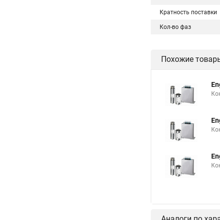
Кратность поставки
Кол-во фаз
Похожие товар
En
Ко
En
Ко
En
Ко
Аналоги по хар