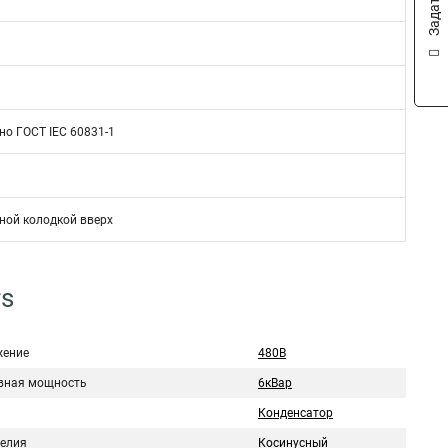
но ГОСТ IEC 60831-1
ной колодкой вверх
rs
ение
480В
вная мощность
6кВар
Конденсатор
делия
Косинусный