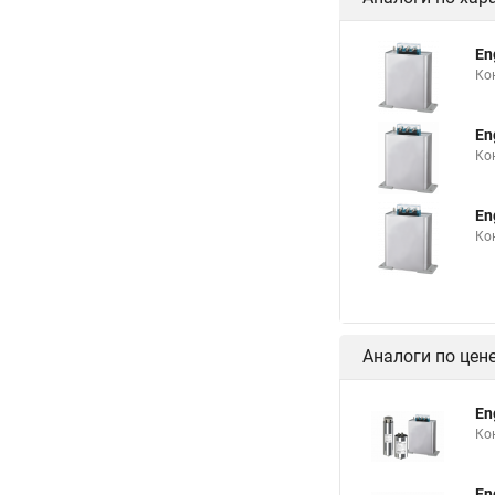
En
Ко
En
Ко
En
Ко
Аналоги по цен
En
Ко
En