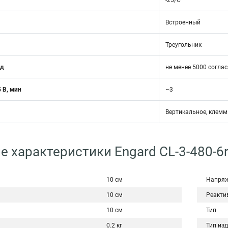
-25/С
Встроенный
Треугольник
од
не менее 5000 соглас
 В, мин
~3
Вертикальное, клемм
е характеристики Engard CL-3-480-6
10 см
Напряж
10 см
Реакти
10 см
Тип
0.2 кг
Тип из