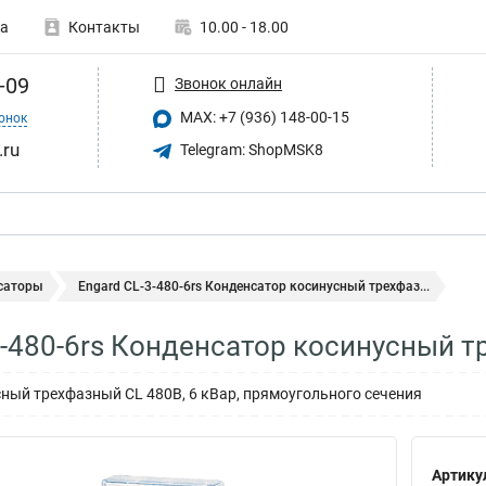
а
Контакты
10.00 - 18.00
-09
Звонок онлайн
MAX: +7 (936) 148-00-15
онок
.ru
Telegram: ShopMSK8
саторы
Engard CL-3-480-6rs Конденсатор косинусный трехфаз...
3-480-6rs Конденсатор косинусный т
ный трехфазный CL 480В, 6 кВар, прямоугольного сечения
Артику