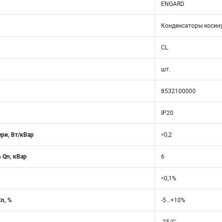
ENGARD
Конденсаторы косин
CL
шт.
8532100000
IP20
ри, Вт/кВар
<0,2
 Qn, кВар
6
<0,1%
n, %
-5...+10%