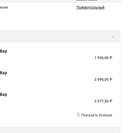
делия
Прямоугольный
кВар
1 596,00 ₽
кВар
2 090,00 ₽
кВар
3 277,50 ₽
Показать больше