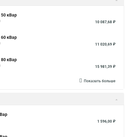
 50 кВар
я
10 087,68 ₽
 60 кВар
я
11 020,69 ₽
 80 кВар
я
15 981,39 ₽
Показать больше
кВар
1 596,00 ₽
кВар