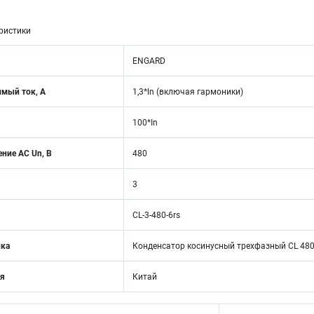
ристики
ENGARD
мый ток, А
1,3*ln (включая гармоники)
100*In
ние АС Un, В
480
3
CL-3-480-6rs
ика
Конденсатор косинусный трехфазный CL 480В
ия
Китай