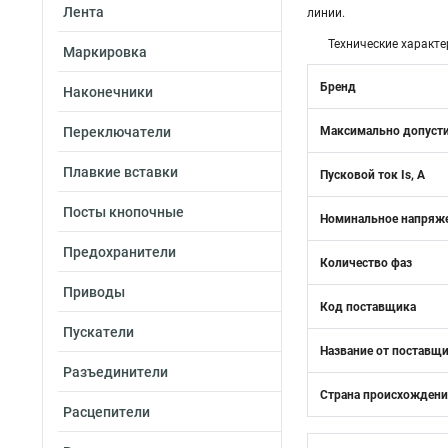
Лента
линии.
Технические характе
Маркировка
Бренд
Наконечники
Переключатели
Максимально допусти
Плавкие вставки
Пусковой ток Is, А
Посты кнопочные
Номинальное напряже
Предохранители
Количество фаз
Приводы
Код поставщика
Пускатели
Название от поставщ
Разъединители
Страна происхожден
Расцепители