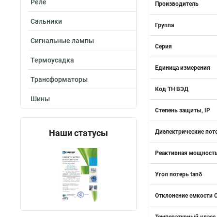
Реле
Производитель
Сальники
Группа
Сигнальные лампы
Серия
Термоусадка
Единица измерения
Трансформаторы
Код ТН ВЭД
Шины
Степень защиты, IP
Наши статусы
Диэлектрические поте
Реактивная мощность
Угол потерь tanδ
Отклонение емкости C