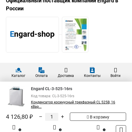
Официальный поставщик компании
Engard
в
России
Каталог
Оплата
Доставка
Контакты
Войти
Engard CL-3-525-16rs
Код товара: CL-3-525-16rs
Конденсатор косинусный трехфазный CL 525В, 16
кВар...
4 126,80 ₽
–
+
В корзину
0
0
1