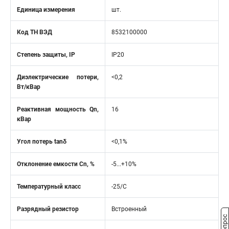
Единица измерения
шт.
Код ТН ВЭД
8532100000
Степень защиты, IP
IP20
Диэлектрические потери,
<0,2
Вт/кВар
Реактивная мощность Qn,
16
кВар
Угол потерь tanδ
<0,1%
Отклонение емкости Cn, %
-5...+10%
Температурный класс
-25/С
Разрядный резистор
Встроенный