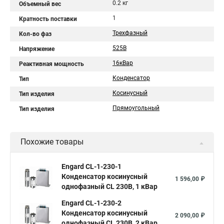
0.2 кг
Объемный вес
1
Кратность поставки
Трехфазный
Кол-во фаз
525В
Напряжение
16кВар
Реактивная мощность
Конденсатор
Тип
Косинусный
Тип изделия
Прямоугольный
Тип изделия
Похожие товары
Engard CL-1-230-1
Конденсатор косинусный
1 596,00 ₽
однофазный CL 230В, 1 кВар
Engard CL-1-230-2
Конденсатор косинусный
2 090,00 ₽
однофазный CL 230В, 2 кВар