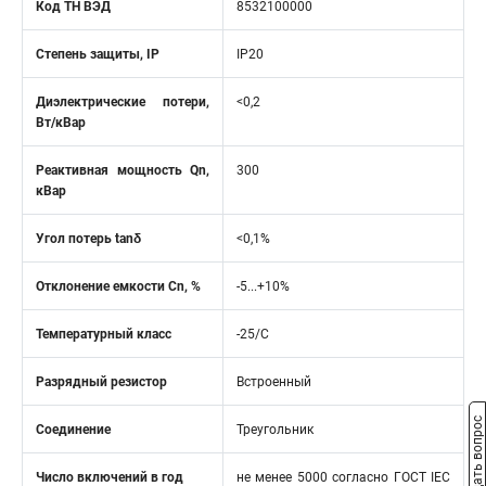
Код ТН ВЭД
8532100000
Степень защиты, IP
IP20
Диэлектрические потери,
<0,2
Вт/кВар
Реактивная мощность Qn,
300
кВар
Угол потерь tanδ
<0,1%
Отклонение емкости Cn, %
-5...+10%
Температурный класс
-25/С
Разрядный резистор
Встроенный
Задать вопрос
Соединение
Треугольник
Число включений в год
не менее 5000 согласно ГОСТ IEC