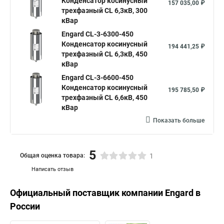
Конденсатор косинусный
157 035,00 ₽
трехфазный CL 6,3кВ, 300
кВар
Engard CL-3-6300-450
Конденсатор косинусный
194 441,25 ₽
трехфазный CL 6,3кВ, 450
кВар
Engard CL-3-6600-450
Конденсатор косинусный
195 785,50 ₽
трехфазный CL 6,6кВ, 450
кВар
Показать больше
5
Общая оценка товара:
1
Написать отзыв
Официальный поставщик компании
Engard
в
России