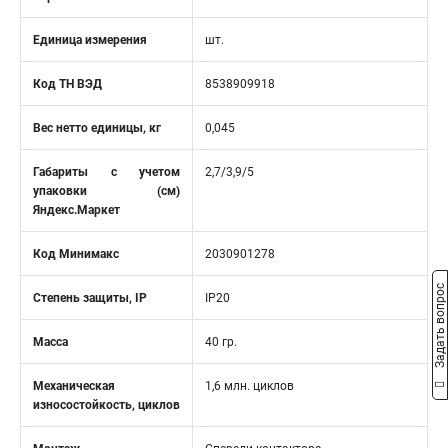
Единица измерения
шт.
Код ТН ВЭД
8538909918
Вес нетто единицы, кг
0,045
Габариты с учетом
2,7/3,9/5
упаковки (см)
Яндекс.Маркет
Код Минимакс
2030901278
Задать вопрос
Степень защиты, IP
IP20
Масса
40 гр.
Механическая
1,6 млн. циклов
износостойкость, циклов