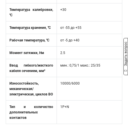
Температура калибровки,
+30
℃
Температура хранения, ℃
от -55 до +55
Рабочая температура, ℃
от -5 до +40
Задать вопрос
Момент затяжки, Нм
2.5
Ввод гибкого/жесткого
мин.: 0,75/1 макс.: 25/35
кабеля сечением, мм²
Износостойкость,
10000/6000
механическая/
электрическая, циклов ВО
Тип и количество
1P+N
дополнительных
контактов