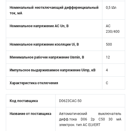
Номинальный неотключающий дифференциальный
0,5 I∆n
ток, мА
Номинальное напряжение АС Un, В
AC
230/400
Номинальное напряжение изоляции Ui, В
500
Минимальное рабочее напряжение Uвmin, B
12
Импульсное выдерживаемое напряжение Uimp, кВ
4
Характеристика отключения
C
Код поставщика
D0623CAC-50
Название от поставщика
Автоматический выключатель
дифф.тока D06 2р C50 30 мА
электрон. тип АС ELVERT