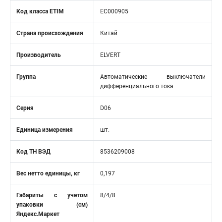
Код класса ETIM
EC000905
Страна происхождения
Китай
Производитель
ELVERT
Группа
Автоматические выключатели
дифференциального тока
Серия
D06
Единица измерения
шт.
Код ТН ВЭД
8536209008
Вес нетто единицы, кг
0,197
Габариты с учетом
8/4/8
упаковки (см)
Яндекс.Маркет