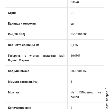
блоки
Серия
DB
Единица измерения
шт.
Код ТН ВЭД
8536901000
Вес нетто единицы, кг
0,165
Габариты с учетом упаковки (см)
10/5/5
Яндекс.Маркет
Код Минимакс
2030901150
Момент затяжки, Нм
3
Монтаж
На DIN-рейку, на
Задать вопрос
панель
Количество шин
2