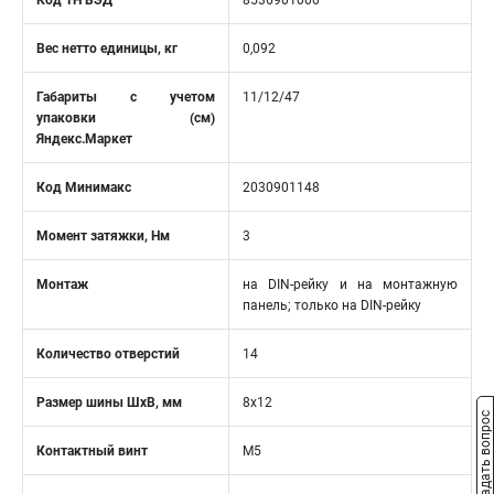
Код ТН ВЭД
8536901000
Вес нетто единицы, кг
0,092
Габариты с учетом
11/12/47
упаковки (см)
Яндекс.Маркет
Код Минимакс
2030901148
Момент затяжки, Нм
3
Монтаж
на DIN-рейку и на монтажную
панель; только на DIN-рейку
Количество отверстий
14
Размер шины ШхВ, мм
8x12
Задать вопрос
Контактный винт
M5