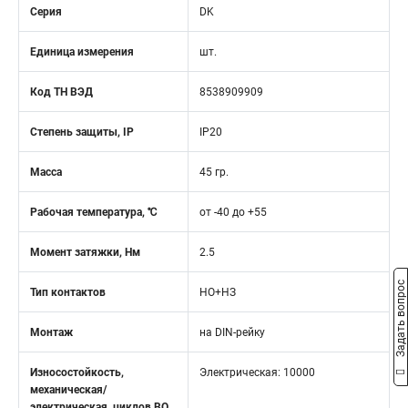
Серия
DK
Единица измерения
шт.
Код ТН ВЭД
8538909909
Степень защиты, IP
IР20
Масса
45 гр.
Рабочая температура, ℃
от -40 до +55
Момент затяжки, Нм
2.5
Задать вопрос
Тип контактов
НО+НЗ
Монтаж
на DIN-рейку
Износостойкость,
Электрическая: 10000
механическая/
электрическая, циклов ВО