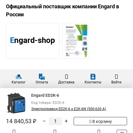
Официальный поставщик компании
Engard
в
России
Каталог
Оплата
Доставка
Контакты
Войти
Engard ED2K-6
Код товара: ED2K-6
Электропривод ED2K-6 к Е2К-6N (500-630 А)
14 840,53 ₽
–
+
В корзину