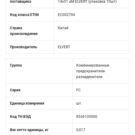
поставщика
14x51 aM ELVERT (упаковка 10шт)
Код класса ETIM
EC002704
Страна
Китай
происхождения
Производитель
ELVERT
Группа
Комбинированные
предохранители-
разъединители
Серия
FC
Единица измерения
шт.
Код ТН ВЭД
8536105000
Вес нетто единицы, кг
0,017