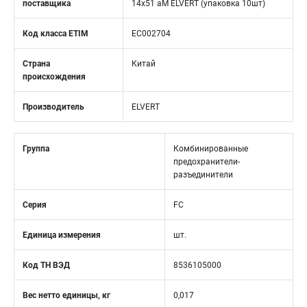
поставщика
14x51 aM ELVERT (упаковка 10шт)
Код класса ETIM
EC002704
Страна
Китай
происхождения
Производитель
ELVERT
Группа
Комбинированные
предохранители-
разъединители
Серия
FC
Единица измерения
шт.
Код ТН ВЭД
8536105000
Вес нетто единицы, кг
0,017