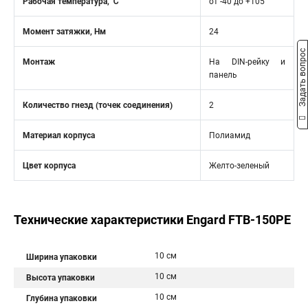
Рабочая температура, ℃
от -40 до +105
Момент затяжки, Нм
24
Задать вопрос
Монтаж
На DIN-рейку и
панель
Количество гнезд (точек соединения)
2
Материал корпуса
Полиамид
Цвет корпуса
Желто-зеленый
Технические характеристики Engard FTB-150PE
10 см
Ширина упаковки
10 см
Высота упаковки
10 см
Глубина упаковки