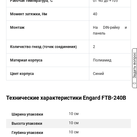
Рабочая температура, ℃
от -40 до +105
Момент затяжки, Нм
40
Монтаж
На DIN-рейку и
панель
Количество гнезд (точек соединения)
2
Задать вопрос
Материал корпуса
Полиамид
Цвет корпуса
Синий
Технические характеристики Engard FTB-240B
10 см
Ширина упаковки
10 см
Высота упаковки
10 см
Глубина упаковки