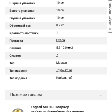
10 см
Ширина упаковки
Задать вопрос
10 см
Высота упаковки
10 см
Глубина упаковки
0.2 кг
Объемный вес
1
Кратность поставки
Рулон
Поставка
5,2-10,0мм2
Сечение
7
Символ
Маркер
Тип
Трубчатый
Тип изделия
Кабельный
Тип изделия
Похожие товары
Engard MCT0-0 Маркер