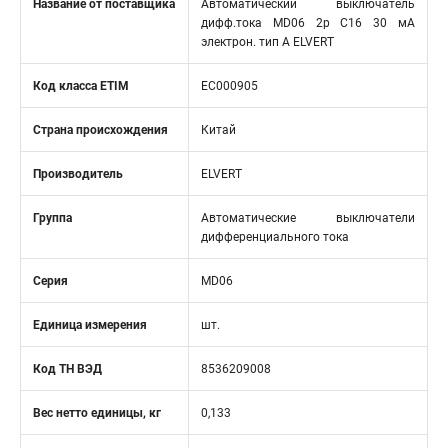
Название от поставщика
Автоматический выключатель
дифф.тока MD06 2р C16 30 мА
электрон. тип А ELVERT
Код класса ETIM
EC000905
Страна происхождения
Китай
Производитель
ELVERT
Группа
Автоматические выключатели
дифференциального тока
Серия
MD06
Единица измерения
шт.
Код ТН ВЭД
8536209008
Вес нетто единицы, кг
0,133