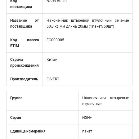
Код
NSHv-50-20
поставщика
Название от
Наконечник штыревой втулочный сечение
поставщика
50,0 кв.мм длина 20мм (1пакет/50шт)
Код класса
EC000005
ETIM
Страна
Китай
происхождения
Производитель
ELVERT
Группа
Наконечники штыревые
втулочные
Серия
NSHv
Единица измерения
пакет