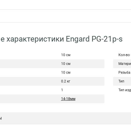
е характеристики Engard PG-21p-s
10 см
Кол-во
10 см
Матери
10 см
Резьба
0.2 кг
Тип
1
Тип из
14-18мм
ы