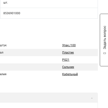
шт.
8536901000
Задать вопрос
 штук
Упак./100
ал
Пластик
PG21
Сальник
делия
Кабельный