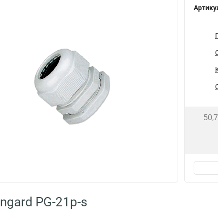
Артику
50,
ngard PG-21p-s