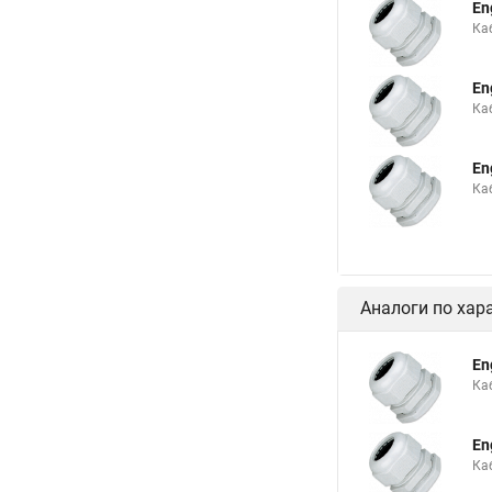
En
Ка
En
Ка
En
Ка
Аналоги по хар
En
Ка
En
Ка