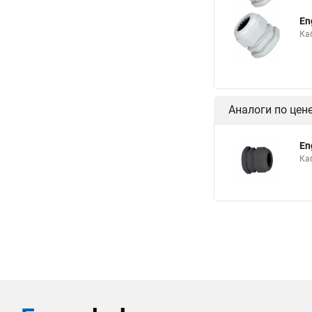
En
Ка
Аналоги по цен
En
Ка