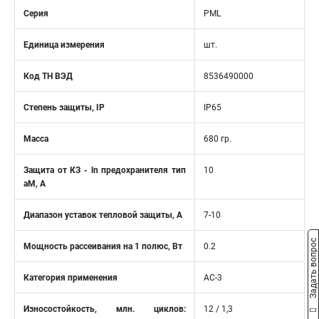
Серия
PML
Единица измерения
шт.
Код ТН ВЭД
8536490000
Степень защиты, IP
IP65
Масса
680 гр.
Защита от КЗ - ln предохранителя тип
10
aM, А
Диапазон уставок тепловой защиты, А
7-10
Задать вопрос
Мощность рассеивания на 1 полюс, Вт
0.2
Категория применения
AC-3
Износостойкость, млн. циклов:
12 / 1,3