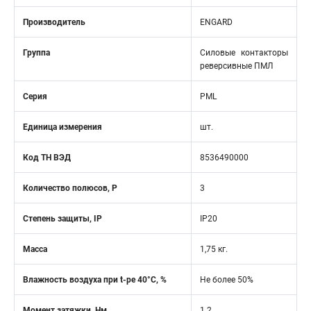
Производитель
ENGARD
Группа
Силовые контакторы
реверсивные ПМЛ
Серия
PML
Единица измерения
шт.
Код ТН ВЭД
8536490000
Количество полюсов, Р
3
Степень защиты, IP
IP20
Масса
1,75 кг.
Влажность воздуха при t-ре 40°C, %
Не более 50%
Момент затяжки, Нм
1.2