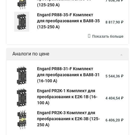
7 658,98 ₽
(125-250 А)
Engard PR88-35-F Комплект
для преобразования к ВА88-35
8 817,90 ₽
(125-250 А)
Показать больше
Аналоги по цене
Engard PR88-31-F Комплект
для преобразования к ВА88-31
5 544,36 ₽
(16-100 А)
Engard PR2K-1 Комплект для
преобразования к Е2К-1В (16-
4 404,54 ₽
100 А)
Engard PR2K-3 Комплект для
преобразования к Е2К-3В (125-
6 406,20 ₽
250 А)